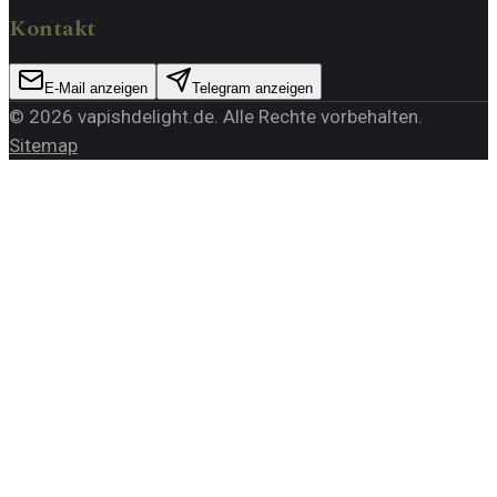
Kontakt
E-Mail anzeigen
Telegram anzeigen
©
2026
vapishdelight.de
. Alle Rechte vorbehalten.
Sitemap