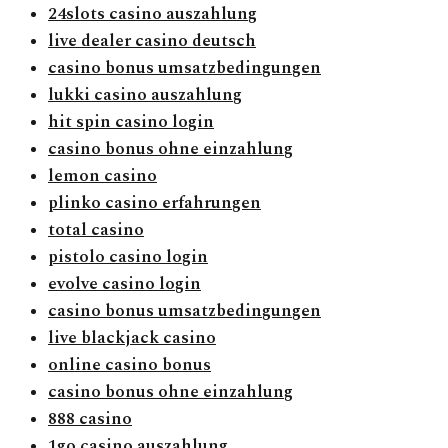
24slots casino auszahlung
live dealer casino deutsch
casino bonus umsatzbedingungen
lukki casino auszahlung
hit spin casino login
casino bonus ohne einzahlung
lemon casino
plinko casino erfahrungen
total casino
pistolo casino login
evolve casino login
casino bonus umsatzbedingungen
live blackjack casino
online casino bonus
casino bonus ohne einzahlung
888 casino
1go casino auszahlung