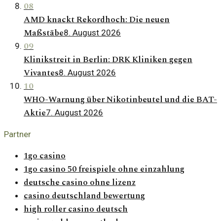
08
AMD knackt Rekordhoch: Die neuen
Maßstäbe
8. August 2026
09
Klinikstreit in Berlin: DRK Kliniken gegen
Vivantes
8. August 2026
10
WHO-Warnung über Nikotinbeutel und die BAT-
Aktie
7. August 2026
Partner
1go casino
1go casino 50 freispiele ohne einzahlung
deutsche casino ohne lizenz
casino deutschland bewertung
high roller casino deutsch