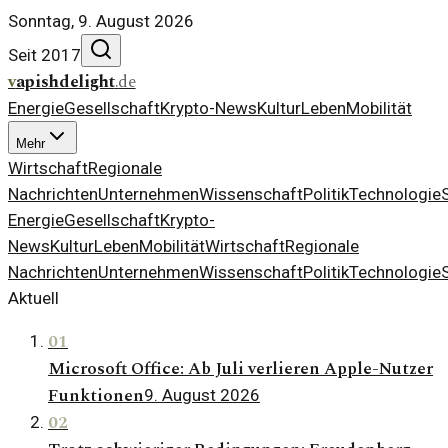
Sonntag, 9. August 2026
Seit 2017
v
apishdelight
.
de
Energie
Gesellschaft
Krypto-News
Kultur
Leben
Mobilität
Mehr
Wirtschaft
Regionale
Nachrichten
Unternehmen
Wissenschaft
Politik
Technologie
Energie
Gesellschaft
Krypto-
News
Kultur
Leben
Mobilität
Wirtschaft
Regionale
Nachrichten
Unternehmen
Wissenschaft
Politik
Technologie
Aktuell
01
Microsoft Office: Ab Juli verlieren Apple-Nutzer
Funktionen
9. August 2026
02