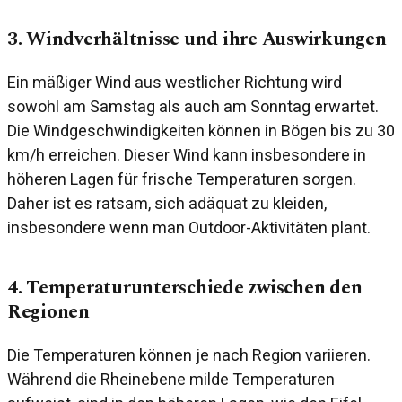
3. Windverhältnisse und ihre Auswirkungen
Ein mäßiger Wind aus westlicher Richtung wird
sowohl am Samstag als auch am Sonntag erwartet.
Die Windgeschwindigkeiten können in Bögen bis zu 30
km/h erreichen. Dieser Wind kann insbesondere in
höheren Lagen für frische Temperaturen sorgen.
Daher ist es ratsam, sich adäquat zu kleiden,
insbesondere wenn man Outdoor-Aktivitäten plant.
4. Temperaturunterschiede zwischen den
Regionen
Die Temperaturen können je nach Region variieren.
Während die Rheinebene milde Temperaturen