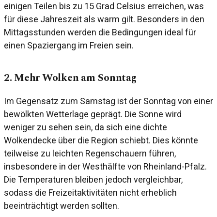
einigen Teilen bis zu 15 Grad Celsius erreichen, was
für diese Jahreszeit als warm gilt. Besonders in den
Mittagsstunden werden die Bedingungen ideal für
einen Spaziergang im Freien sein.
2. Mehr Wolken am Sonntag
Im Gegensatz zum Samstag ist der Sonntag von einer
bewölkten Wetterlage geprägt. Die Sonne wird
weniger zu sehen sein, da sich eine dichte
Wolkendecke über die Region schiebt. Dies könnte
teilweise zu leichten Regenschauern führen,
insbesondere in der Westhälfte von Rheinland-Pfalz.
Die Temperaturen bleiben jedoch vergleichbar,
sodass die Freizeitaktivitäten nicht erheblich
beeinträchtigt werden sollten.