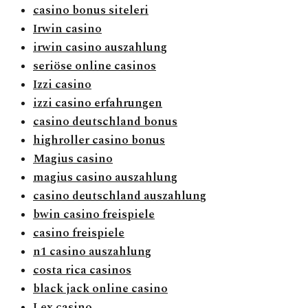
casino bonus siteleri
Irwin casino
irwin casino auszahlung
seriöse online casinos
Izzi casino
izzi casino erfahrungen
casino deutschland bonus
highroller casino bonus
Magius casino
magius casino auszahlung
casino deutschland auszahlung
bwin casino freispiele
casino freispiele
n1 casino auszahlung
costa rica casinos
black jack online casino
Lex casino