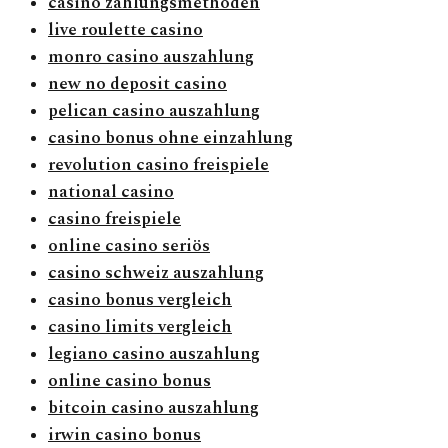
casino zahlungsmethoden
live roulette casino
monro casino auszahlung
new no deposit casino
pelican casino auszahlung
casino bonus ohne einzahlung
revolution casino freispiele
national casino
casino freispiele
online casino seriös
casino schweiz auszahlung
casino bonus vergleich
casino limits vergleich
legiano casino auszahlung
online casino bonus
bitcoin casino auszahlung
irwin casino bonus