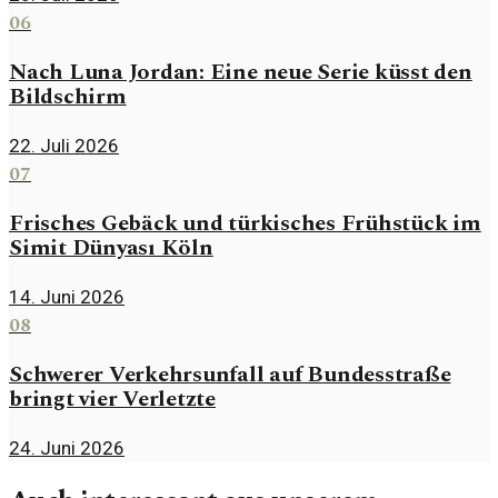
06
Nach Luna Jordan: Eine neue Serie küsst den
Bildschirm
22. Juli 2026
07
Frisches Gebäck und türkisches Frühstück im
Simit Dünyası Köln
14. Juni 2026
08
Schwerer Verkehrsunfall auf Bundesstraße
bringt vier Verletzte
24. Juni 2026